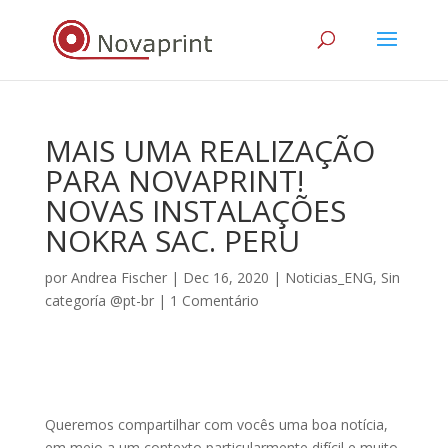
MAIS UMA REALIZAÇÃO
PARA NOVAPRINT!
NOVAS INSTALAÇÕES
NOKRA SAC. PERU
por
Andrea Fischer
|
Dec 16, 2020
|
Noticias_ENG
,
Sin
categoría @pt-br
|
1 Comentário
Queremos compartilhar com vocês uma boa notícia,
em meio a um contexto particularmente difícil e muito