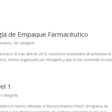
gía de Empaque Farmacéutico
inarios
,
Sin categoría
éutico El 4 de abril de 2019, estuvimos encantados de presentar el
co. Evento organizado por Novaprint y que se ha convertido en una
el 1
in categoría
ILCO! Hemos obtenido el Reconocimiento PASST (Programa de
nivel 1 que otorga la Secretaría de Trabajo y Previsión Social, que