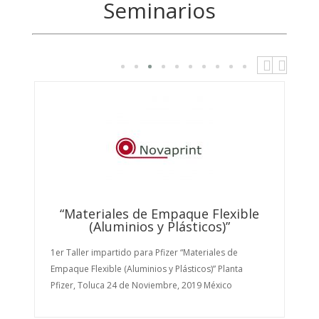
Seminarios
p
n
r
e
e
x
v
t
i
o
u
s
1e
“Materiales de Empaque Flexible
(Aluminios y Plásticos)”
Pr
Oc
1er Taller impartido para Pfizer “Materiales de
Mé
Empaque Flexible (Aluminios y Plásticos)” Planta
ra
Pfizer, Toluca 24 de Noviembre, 2019 México