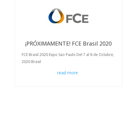
e
x
v
t
i
o
u
s
¡PRÓXIMAMENTE! FCE Brasil 2020
FCE Brasil 2020 Expo Sao Paulo Del 7 al 8 de Octubre,
Pr
2020 Brasil
read more